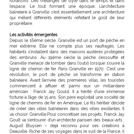
floraisons. Des mélanges de style dans le temps et dans
l’espace. Le tout formant une époque. L’architecture
balnéaire à Granville c’est essentiellement une architecture
qui mêlent différents éléments reflétant le goût de leur
propriétaire.
Les activités émergentes
Depuis le 16ème siècle, Granville est un port de pêche en
mer extrême. Elle ne compte plus ses naufragés. Les
habitants s’installent dans des maisons austères protégées
des embruns. Au 19ème siècle la pèche s’essouffle et
Granville menace de tomber dans l’oubli lorsque s’ouvre la
ligne de chemin de fer Paris-Granville en 1970. C’est une
révolution, le port de pêche se transforme en station
balnéaire. Avant l’arrivée des premières villas, les touristes
commencent à affluer et parmi eux un milliardaire
américain : Franck Jay Gould. Il a hérité d’une immense
fortune à l’âge de 15 ans. Son père exploitait une société de
ligne de chemins de fer en Amérique. Le fils héritier décide
de créer des villes balnéaires dans des villes existantes. Il
va choisir Granville.Pour concrétiser ses projets, Franck Jay
Goult va s’entourer d’un architecte parisien des beaux-arts :
August Bluysen – déjà reconnu pour ses créations à
Deauville. Riche de ses voyages dans le sud de la France, il